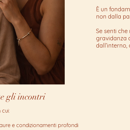
È un fondame
non dalla pa
Se senti che
gravidanza d
dall’interno,
 gli incontri
 cui:
 paure e condizionamenti profondi