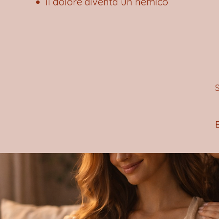
il dolore diventa un nemico
S