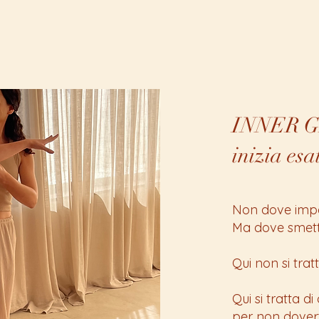
INNER 
inizia esa
Non dove impar
Ma dove smetti
Qui non si trat
Qui si tratta di
per non dovert