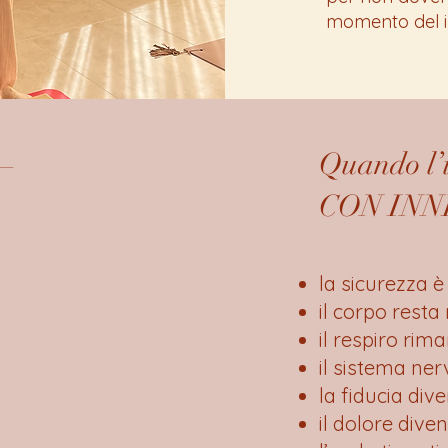
momento del in
 –
Quando l’
CON IN
la sicurezza è
il corpo rest
il respiro rima
il sistema ne
la fiducia div
il dolore dive