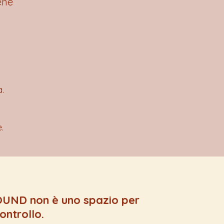
ene
.
.
UND non è uno spazio per
ontrollo.