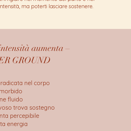
tensità, ma poterti lasciare sostenere.
intensità aumenta –
NER GROUND
 radicata nel corpo
a morbido
ne fluido
rvoso trova sostegno
enta percepibile
nta energia