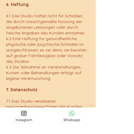
6. Haftung
6.1 Das Studio haftet nicht für Schäden,
die durch unsachgemäße Nutzung der
angebotenen Leistungen oder durch
falsche Angaben des Kunden entstehen.
6.2 Eine Haftung für gesundheitliche,
physische oder psychische Schäden ist
ausgeschlossen, es sei denn, sie beruhen
auf grober Fahrlässigkeit oder Vorsatz
des Studios.
6.3 Die Teilnahme an Veranstaltungen,
Kursen oder Behandlungen erfolgt auf
eigene Verantwortung.
7. Datenschutz
7.1 Das Studio verarbeitet
personenbezogene Daten des Kunden
gemäß der Datenschutz-
Grundverordnung (DSGVO).
Instagram
Whatsapp
7.2 Die Daten werden ausschließlich zur
Vertragserfüllung, Terminverwaltung und