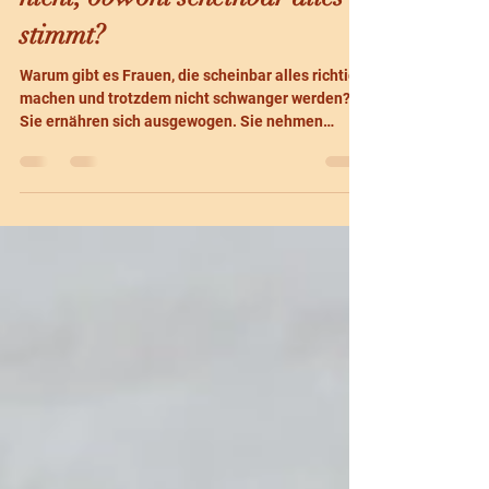
nicht, obwohl scheinbar alles
stimmt?
Warum gibt es Frauen, die scheinbar alles richtig
machen und trotzdem nicht schwanger werden?
Sie ernähren sich ausgewogen. Sie nehmen
Vitamine. Sie meditieren. Sie bewegen ihren
Körper. Sie achten auf ihren Zyklus. Sie lesen
Bücher. Sie informieren sich. Sie tun alles, was sie
kontrollieren können. Und trotzdem bleibt der
Schwangerschaftstest Monat für Monat negativ.
Gleichzeitig begegnen ihnen Menschen, die
scheinbar kaum auf ihren Körper achten und
trotzdem problemlos schw