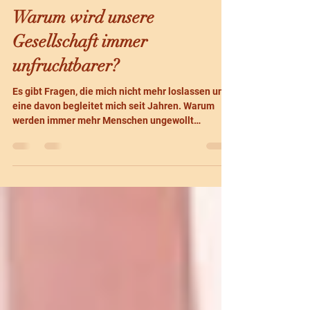
Nadia Zimotti
21. Juli
3 Min. Lesezeit
Warum wird unsere
Gesellschaft immer
unfruchtbarer?
Es gibt Fragen, die mich nicht mehr loslassen und
eine davon begleitet mich seit Jahren. Warum
werden immer mehr Menschen ungewollt
kinderlos? Noch nie hatten wir so viele
medizinische Möglichkeiten. Noch nie wussten wir
so viel über Hormone. Noch nie konnten wir so
früh Diagnosen stellen. Und trotzdem betrifft
Unfruchtbarkeit heute Millionen von Menschen.
Die Weltgesundheitsorganisation schätzt
inzwischen, dass etwa jede sechste Person im
Laufe ihres Lebens von Unfruchtbarke