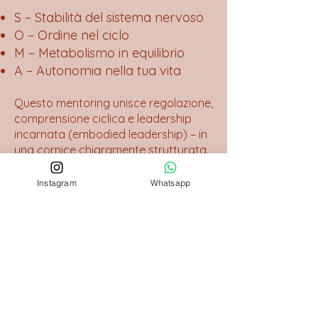
S – Stabilità del sistema nervoso
O – Ordine nel ciclo
M – Metabolismo in equilibrio
A – Autonomia nella tua vita
Questo mentoring unisce regolazione,
comprensione ciclica e leadership
incarnata (embodied leadership) – in
una cornice chiaramente strutturata.
Instagram
Whatsapp
Basic
Primo passo