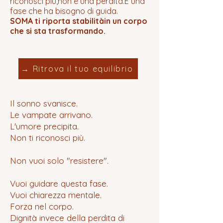
riconosci più,non è una perdita.È una
fase che ha bisogno di guida.
SOMA ti riporta stabilitàin un corpo
che si sta trasformando.
→ Ritrova il tuo equilibrio
Il sonno svanisce.
Le vampate arrivano.
L'umore precipita.
Non ti riconosci più.
Non vuoi solo "resistere".
Vuoi guidare questa fase.
Vuoi chiarezza mentale.
Forza nel corpo.
Dignità invece della perdita di