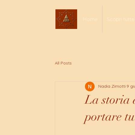
Home
Scopri tutte
All Posts
Nadia Zimotti
9 gi
La storia
portare tu