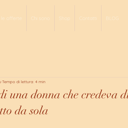
 le offerte
Chi sono
Shop
Contatti
BLOG
u
Tempo di lettura: 4 min
 di una donna che credeva d
tto da sola