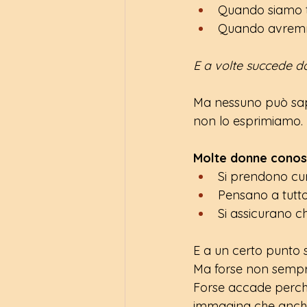
Quando siamo tr
Quando avremmo
E a volte succede d
Ma nessuno può sap
non lo esprimiamo.
Molte donne conos
Si prendono cura
Pensano a tutto
Si assicurano che
E a un certo punto 
Ma forse non semp
Forse accade perché
immagina che anche