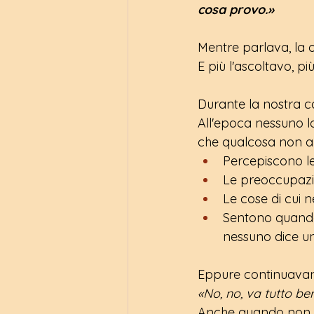
cosa provo.»
Mentre parlava, la 
E più l'ascoltavo, p
Durante la nostra c
All'epoca nessuno 
che qualcosa non a
Percepiscono le
Le preoccupazi
Le cose di cui 
Sentono quando
nessuno dice u
Eppure continuavano
«No, no, va tutto be
Anche quando non er