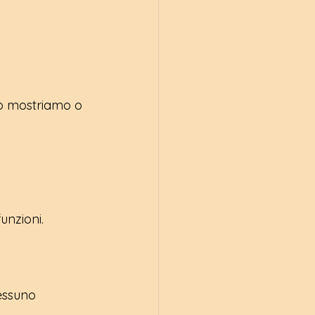
o mostriamo o 
funzioni.
essuno 