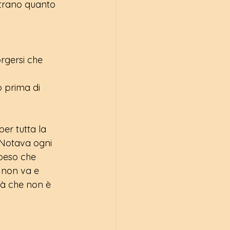
trano quanto 
rgersi che 
 prima di 
r tutta la 
 Notava ogni 
 peso che 
non va e 
à che non è 