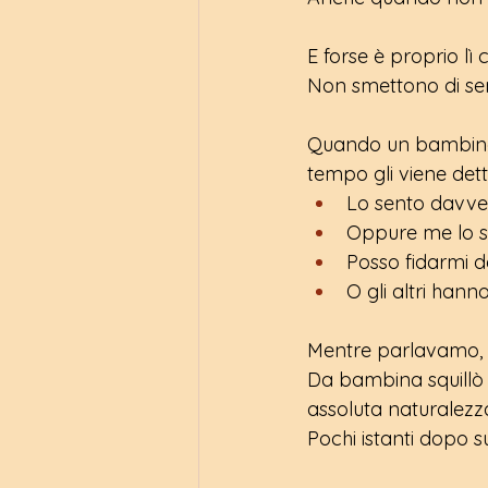
E forse è proprio l
Non smettono di sen
Quando un bambino 
tempo gli viene dett
Lo sento davve
Oppure me lo 
Posso fidarmi d
O gli altri hann
Mentre parlavamo, l
Da bambina squillò 
assoluta naturalezza
Pochi istanti dopo s