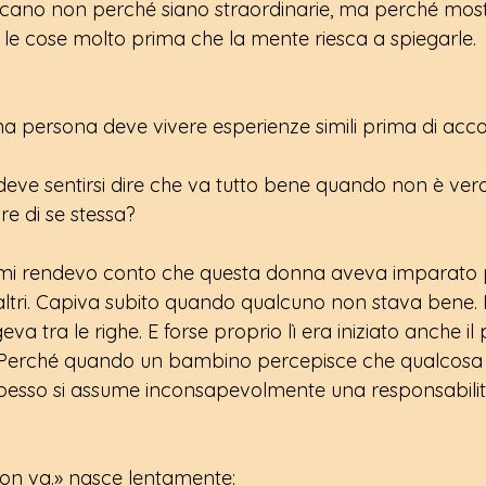
occano non perché siano straordinarie, ma perché mos
e cose molto prima che la mente riesca a spiegarle.
a persona deve vivere esperienze simili prima di acco
deve sentirsi dire che va tutto bene quando non è vero
are di se stessa?
 mi rendevo conto che questa donna aveva imparato pe
i altri. Capiva subito quando qualcuno non stava bene.
 tra le righe. E forse proprio lì era iniziato anche il
 Perché quando un bambino percepisce che qualcosa 
spesso si assume inconsapevolmente una responsabilit
on va.» nasce lentamente: