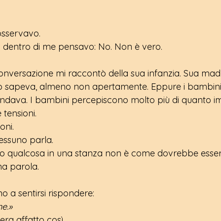
osservavo.
iù dentro di me pensavo: No. Non è vero.
onversazione mi raccontò della sua infanzia. Sua mad
lo sapeva, almeno non apertamente. Eppure i bambini
ndava. I bambini percepiscono molto più di quanto 
 tensioni.
oni.
nessuno parla.
 qualcosa in una stanza non è come dovrebbe esser
na parola.
 a sentirsi rispondere:
ne.»
a affatto così.