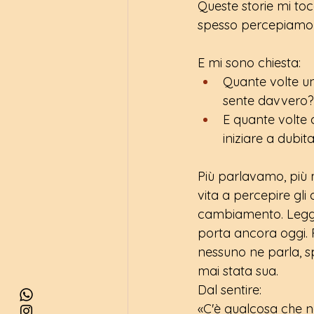
Queste storie mi t
spesso percepiamo l
E mi sono chiesta:
Quante volte un
sente davvero?
E quante volte 
iniziare a dubit
Più parlavamo, più
vita a percepire gl
cambiamento. Leggeva
porta ancora oggi.
nessuno ne parla, 
mai stata sua.
Dal sentire:
«C'è qualcosa che n